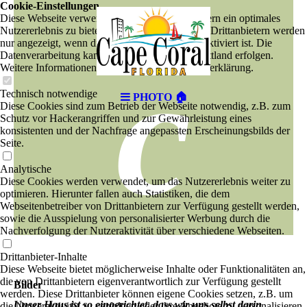
Cookie-Einstellungen
Diese Webseite verwendet Cookies, um Besuchern ein optimales
Nutzererlebnis zu bieten. Bestimmte Inhalte von Drittanbietern werden
nur angezeigt, wenn die entsprechende Option aktiviert ist. Die
c
Datenverarbeitung kann dann auch in einem Drittland erfolgen.
Weitere Informationen hierzu in der Datenschutzerklärung.
Technisch notwendige
PHOTO 🏠
Diese Cookies sind zum Betrieb der Webseite notwendig, z.B. zum
Schutz vor Hackerangriffen und zur Gewährleistung eines
konsistenten und der Nachfrage angepassten Erscheinungsbilds der
Seite.
Analytische
Diese Cookies werden verwendet, um das Nutzererlebnis weiter zu
optimieren. Hierunter fallen auch Statistiken, die dem
Webseitenbetreiber von Drittanbietern zur Verfügung gestellt werden,
sowie die Ausspielung von personalisierter Werbung durch die
Nachverfolgung der Nutzeraktivität über verschiedene Webseiten.
Drittanbieter-Inhalte
Diese Webseite bietet möglicherweise Inhalte oder Funktionalitäten an,
die von Drittanbietern eigenverantwortlich zur Verfügung gestellt
Bilder
werden. Diese Drittanbieter können eigene Cookies setzen, z.B. um
Unser Haus ist so eingerichtet, dass wir uns selbst darin
die Nutzeraktivität zu verfolgen oder ihre Angebote zu personalisieren